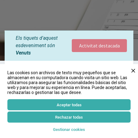
Els tiquets d'aquest
esdeveniment són
Activitat destacada
Venuts
SESSIÓ INFORMATIVA ONLINE
Las cookies son archivos de texto muy pequeños que se
almacenan en su computadora cuando visita un sitio web. Las
13 de novembre a les 16h.
utilizamos para asegurar las funcionalidades básicas del sitio
web y para mejorar su experiencia en línea. Puede aceptarlas,
rechazarlas o gestionar las que desee.
Connecta't a la sessió informativa online per resoldre dubtes sobre
Aceptar todas
la facturació electrònica, terminis i informar-te de les opcions
disponibles.
Rechazar todas
Ponent: Àlex Astudillo, assessor laboral COACB
Gestionar cookies