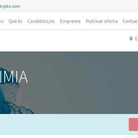
l-jobs.com
ici
Què és
Candidats/es
Empreses
Publicar oferta
Contac
E
IMIA