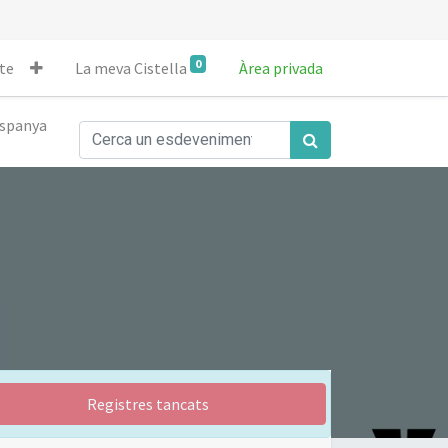
0
te
La meva Cistella
Àrea privada
spanya
Registres tancats