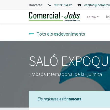
Contacte
93 231 94 12
ofertas@comercia
In
Català
Tots els esdeveniments
SALÓ EXPOQU
Trobada Internacional de la Química
Els registres estàn
tancats