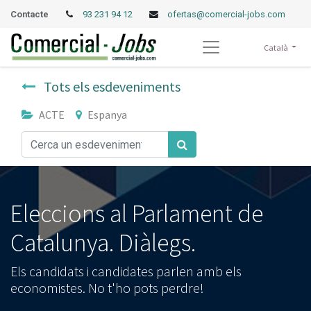
Contacte
93 231 94 12
ofertas@comercial-jobs.com
Català
Tots els esdeveniments
ACTE
Espanya
Eleccions al Parlament de
Catalunya. Diàlegs.
Els candidats i candidates parlen amb els
economistes. No t'ho pots perdre!