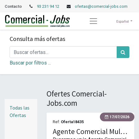
Contacto
93 231 94 12
ofertas@comercial-jobs.com
Español
Consulta más ofertas
Buscar por filtros ...
Ofertes Comercial-
Jobs.com
Todas las
Ofertas
17/07/2026
Ref:
Oferta18435
Agente Comercial Multicartera – Sector Metal e Industria (ZONA CATALUÑA)