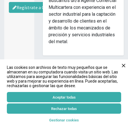
Buscamos un/a Agente Comercial
Regístrate a Comercial-Jobs
Multicartera con experiencia en el
sector industrial para la captación
y desarrollo de clientes en el
ámbito de los mecanizados de
precisión y servicios industriales
del metal.
25/06/2026
Las cookies son archivos de texto muy pequeños que se
Ref:
Oferta18414
almacenan en su computadora cuando visita un sitio web. Las
utilizamos para asegurar las funcionalidades básicas del sitio
COMERCIAL CATALUÑA
web y para mejorar su experiencia en línea. Puede aceptarlas,
rechazarlas o gestionar las que desee.
Se busca comercial para
incorporación en plantilla con
Aceptar todas
contrato laboral. Para desarrollar y
consolidar el negocio de la
Rechazar todas
empresa en la zona noreste de
Gestionar cookies
España mediante una labor