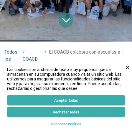
Todos
El COACB colabora con escuelas e institutos para orientar los futuros profesionales
los
COACB -
blogs
Noticias
Las cookies son archivos de texto muy pequeños que se
almacenan en su computadora cuando visita un sitio web. Las
Diferentes escuelas e institutos han visitado el
utilizamos para asegurar las funcionalidades básicas del sitio
web y para mejorar su experiencia en línea. Puede aceptarlas,
COACB para conocer de cerca la profesión comercial
rechazarlas o gestionar las que desee.
y el papel del Colegio. Durante la visita, el presidente
Aceptar todas
Ricard Penas ha podido informar y orientar a los
alumnos sobre el perfil del agente comercial de hoy
Rechazar todas
en día y cómo ha cambiado la profesión durante los
Gestionar cookies
últimos años.