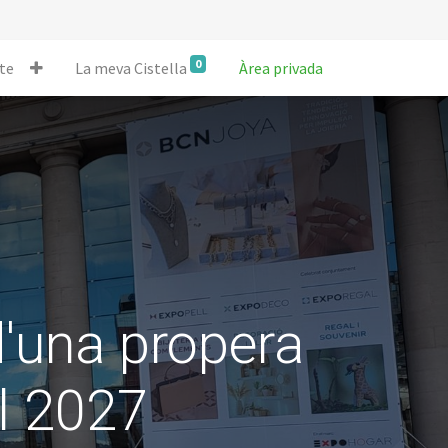
0
te
La meva Cistella
Àrea privada
d'una propera
l 2027