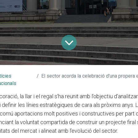
tícies
El sector acorda la celebració d'una propera edició d'
ucionals
oració, la llar i el regal s’ha reunit amb l’objectiu d’analitzar 
i definir les línies estratègiques de cara als pròxims anys. 
omú aportacions molt positives i constructives per part 
ciant la voluntat compartida de construir un projecte firal 
ats del mercat i alineat amb l’evolució del sector.