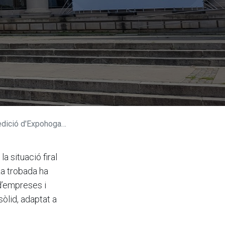
Expohogar per al 2027
la situació firal
La trobada ha
d’empreses i
sòlid, adaptat a