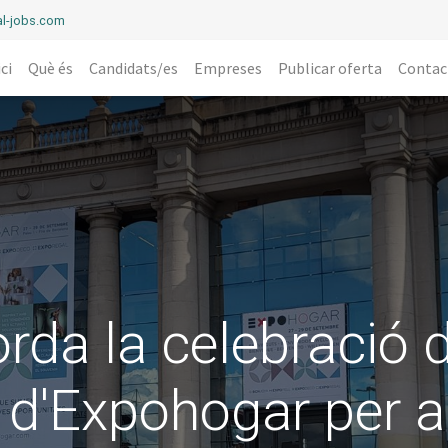
l-jobs.com
ici
Què és
Candidats/es
Empreses
Publicar oferta
Contac
orda la celebració 
ó d'Expohogar per a