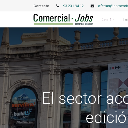
Contacte
93 231 94 12
ofertas@comercia
In
Català
El sector ac
edici