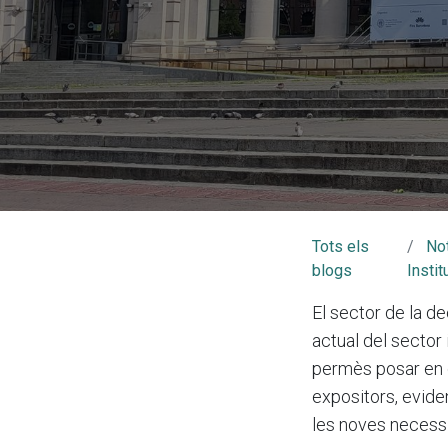
Tots els
No
blogs
Instit
El sector de la dec
actual del sector 
permès posar en c
expositors, eviden
les noves necessit