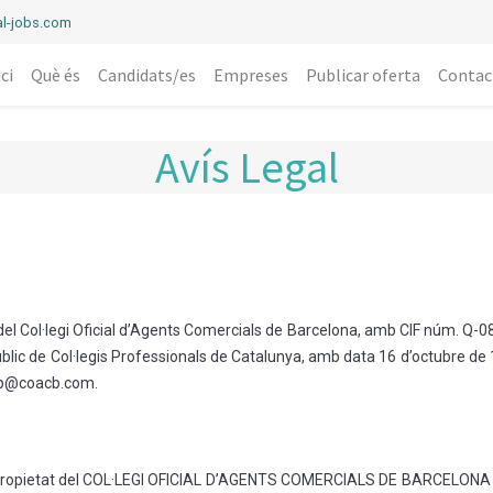
l-jobs.com
ici
Què és
Candidats/es
Empreses
Publicar oferta
Contac
Avís Legal
el Col·legi Oficial d’Agents Comercials de Barcelona, amb CIF núm. Q-08
úblic de Col·legis Professionals de Catalunya, amb data 16 d’octubre de
acb@coacb.com.
propietat del COL·LEGI OFICIAL D’AGENTS COMERCIALS DE BARCELONA (