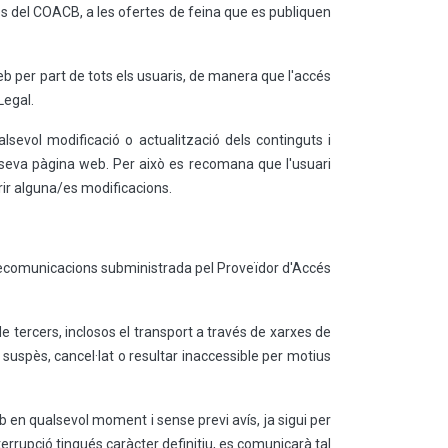
ades del COACB, a les ofertes de feina que es publiquen
eb per part de tots els usuaris, de manera que l'accés
Legal.
sevol modificació o actualització dels continguts i
la seva pàgina web. Per això es recomana que l'usuari
rir alguna/es modificacions.
 telecomunicacions subministrada pel Proveïdor d'Accés
 tercers, inclosos el transport a través de xarxes de
er suspès, cancel·lat o resultar inaccessible per motius
en qualsevol moment i sense previ avís, ja sigui per
errupció tingués caràcter definitiu, es comunicarà tal