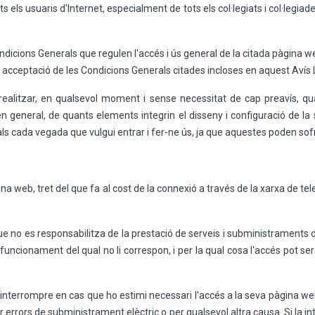
s els usuaris d'Internet, especialment de tots els col·legiats i col·legi
ondicions Generals que regulen l'accés i ús general de la citada pàgina w
i acceptació de les Condicions Generals citades incloses en aquest Avís 
alitzar, en qualsevol moment i sense necessitat de cap preavís, qual
, en general, de quants elements integrin el disseny i configuració de 
als cada vegada que vulgui entrar i fer-ne ús, ja que aquestes poden sof
pàgina web, tret del que fa al cost de la connexió a través de la xarxa de
no es responsabilitza de la prestació de serveis i subministraments de
 i funcionament del qual no li correspon, i per la qual cosa l'accés pot s
nterrompre en cas que ho estimi necessari l'accés a la seva pàgina web 
errors de subministrament elèctric o per qualsevol altra causa. Si la int