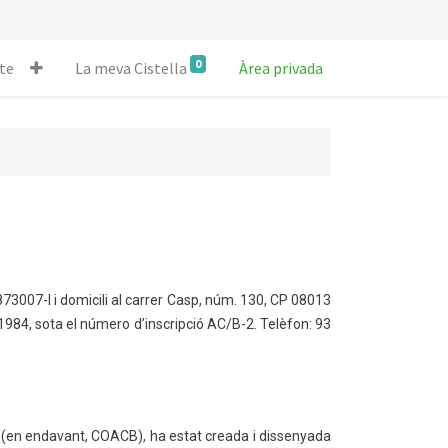
0
te
La meva Cistella
Àrea privada
73007-I i domicili al carrer Casp, núm. 130, CP 08013
 1984, sota el número d’inscripció AC/B-2. Telèfon: 93
en endavant, COACB), ha estat creada i dissenyada