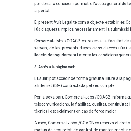
per donar a conèixer i permetre l'accés general de tot
al portal.
El present Avís Legal té com a objecte establir les C
i ús d’aquesta implica necessàriament, la submissió 
Comercial-Jobs /COACB es reserva la facultat de re
serveis, de les presents disposicions d'accés i ús i
llegeixi detingudament i atenta les condicions gener
3. Accés a la pàgina web
L'usuari pot accedir de forma gratuïta i lliure a la 
a Internet (ISP) contractada pel seu compte.
Per la seva part, Comercial-Jobs /COACB informa que 
telecomunicacions, la fiabilitat, qualitat, continuïtat
tècnics i especialment en cas de força major.
A més, Comercial-Jobs /COACB es reserva el dret a i
motius de seguretat, de control, de manteniment, per 