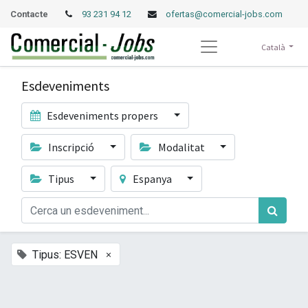
Contacte
93 231 94 12
ofertas@comercial-jobs.com
Català
Esdeveniments
Esdeveniments propers
Inscripció
Modalitat
Tipus
Espanya
×
Tipus: ESVEN