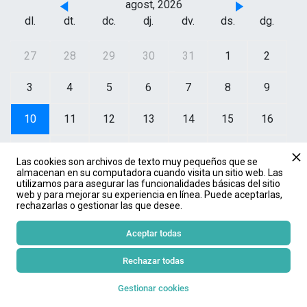
agost, 2026
dl.
dt.
dc.
dj.
dv.
ds.
dg.
27
28
29
30
31
1
2
3
4
5
6
7
8
9
10
11
12
13
14
15
16
17
18
19
20
21
22
23
Las cookies son archivos de texto muy pequeños que se
almacenan en su computadora cuando visita un sitio web. Las
24
25
26
27
28
29
30
utilizamos para asegurar las funcionalidades básicas del sitio
web y para mejorar su experiencia en línea. Puede aceptarlas,
rechazarlas o gestionar las que desee.
31
1
2
3
4
5
6
Aceptar todas
No s'ha trobat cap esdeveniment.
Rechazar todas
Gestionar cookies