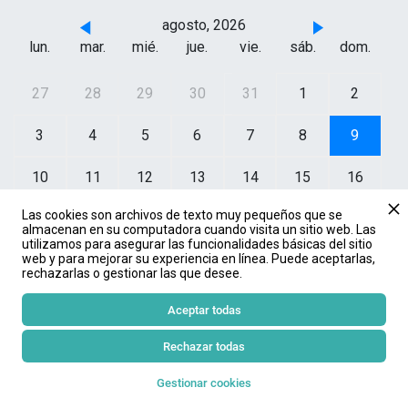
agosto, 2026
lun.
mar.
mié.
jue.
vie.
sáb.
dom.
27
28
29
30
31
1
2
3
4
5
6
7
8
9
10
11
12
13
14
15
16
Las cookies son archivos de texto muy pequeños que se
17
18
19
20
21
22
23
almacenan en su computadora cuando visita un sitio web. Las
utilizamos para asegurar las funcionalidades básicas del sitio
web y para mejorar su experiencia en línea. Puede aceptarlas,
24
25
26
27
28
29
30
rechazarlas o gestionar las que desee.
31
1
2
3
4
5
6
Aceptar todas
Rechazar todas
No se encontraron eventos.
Gestionar cookies