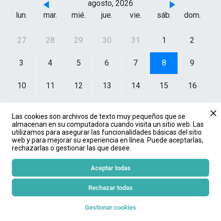
agosto, 2026
lun.
mar.
mié.
jue.
vie.
sáb.
dom.
27
28
29
30
31
1
2
3
4
5
6
7
8
9
10
11
12
13
14
15
16
17
18
19
20
21
22
23
Las cookies son archivos de texto muy pequeños que se
almacenan en su computadora cuando visita un sitio web. Las
24
25
26
27
28
29
30
utilizamos para asegurar las funcionalidades básicas del sitio
web y para mejorar su experiencia en línea. Puede aceptarlas,
rechazarlas o gestionar las que desee.
31
1
2
3
4
5
6
Aceptar todas
Rechazar todas
JUL.
12
Gestionar cookies