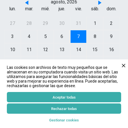
agosto, 2026
lun.
mar.
mié.
jue.
vie.
sáb.
dom.
27
28
29
30
31
1
2
3
4
5
6
7
8
9
10
11
12
13
14
15
16
17
18
19
20
21
22
23
Las cookies son archivos de texto muy pequeños que se
almacenan en su computadora cuando visita un sitio web. Las
24
25
26
27
28
29
30
utilizamos para asegurar las funcionalidades básicas del sitio
web y para mejorar su experiencia en línea. Puede aceptarlas,
rechazarlas o gestionar las que desee.
31
1
2
3
4
5
6
Aceptar todas
Rechazar todas
JUL.
01
Gestionar cookies